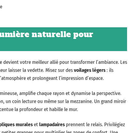
me
umière naturelle pour
le devient votre meilleur allié pour transformer l’ambiance. Les
eur laisser la vedette. Misez sur des
voilages légers
: ils
t l’atmosphère et prolongeant l’impression d’espace.
lumineuse, amplifie chaque rayon et dynamise la perspective.
alon, un coin lecture ou même sur la mezzanine. Un grand miroir
entue la profondeur et habille le mur.
pliques murales
et
lampadaires
prennent le relais. Privilégiez
r petites grappes pour multiplier les zones de confort. Une