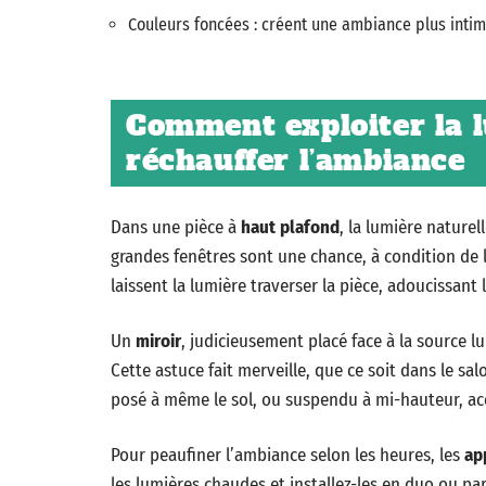
Couleurs foncées : créent une ambiance plus inti
Comment exploiter la l
réchauffer l’ambiance
Dans une pièce à
haut plafond
, la lumière naturel
grandes fenêtres sont une chance, à condition de l
laissent la lumière traverser la pièce, adoucissan
Un
miroir
, judicieusement placé face à la source 
Cette astuce fait merveille, que ce soit dans le s
posé à même le sol, ou suspendu à mi-hauteur, acc
Pour peaufiner l’ambiance selon les heures, les
ap
les lumières chaudes et installez-les en duo ou pa