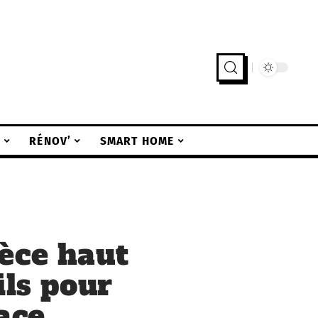
R
RÉNOV’
SMART HOME
èce haut
ils pour
ace