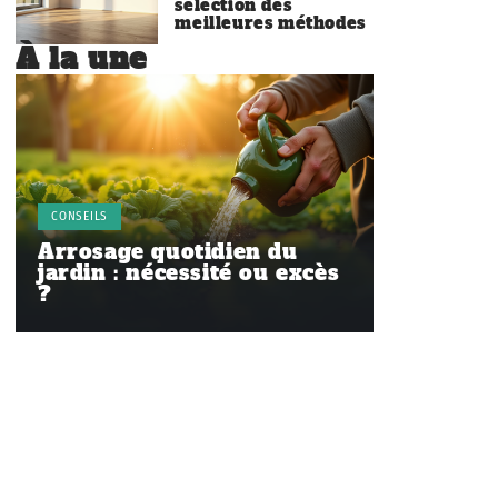
sélection des
meilleures méthodes
À la une
CONSEILS
Arrosage quotidien du
jardin : nécessité ou excès
?