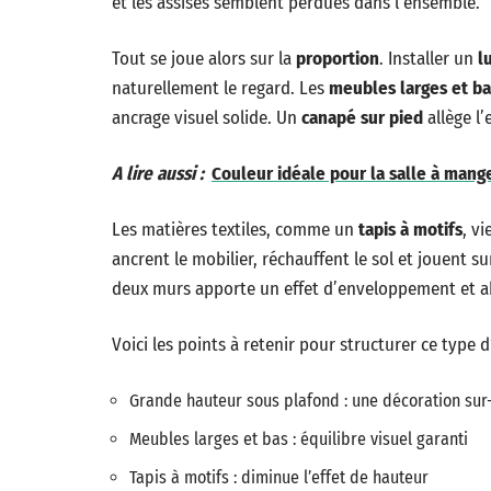
et les assises semblent perdues dans l’ensemble.
Tout se joue alors sur la
proportion
. Installer un
l
naturellement le regard. Les
meubles larges et ba
ancrage visuel solide. Un
canapé sur pied
allège l
A lire aussi :
Couleur idéale pour la salle à mange
Les matières textiles, comme un
tapis à motifs
, v
ancrent le mobilier, réchauffent le sol et jouent s
deux murs apporte un effet d’enveloppement et ab
Voici les points à retenir pour structurer ce type d
Grande hauteur sous plafond : une décoration su
Meubles larges et bas : équilibre visuel garanti
Tapis à motifs : diminue l’effet de hauteur