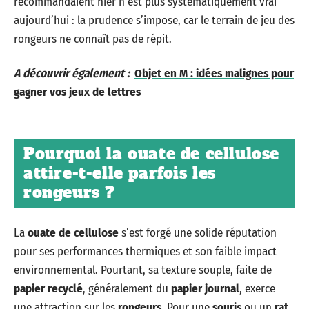
recommandaient hier n’est plus systématiquement vrai
aujourd’hui : la prudence s’impose, car le terrain de jeu des
rongeurs ne connaît pas de répit.
A découvrir également :
Objet en M : idées malignes pour
gagner vos jeux de lettres
Pourquoi la ouate de cellulose
attire-t-elle parfois les
rongeurs ?
La
ouate de cellulose
s’est forgé une solide réputation
pour ses performances thermiques et son faible impact
environnemental. Pourtant, sa texture souple, faite de
papier recyclé
, généralement du
papier journal
, exerce
une attraction sur les
rongeurs
. Pour une
souris
ou un
rat
,