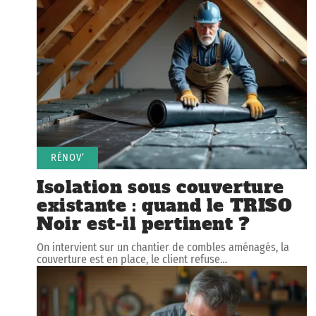
RÉNOV’
Isolation sous couverture
existante : quand le TRISO
Noir est-il pertinent ?
On intervient sur un chantier de combles aménagés, la
couverture est en place, le client refuse
…