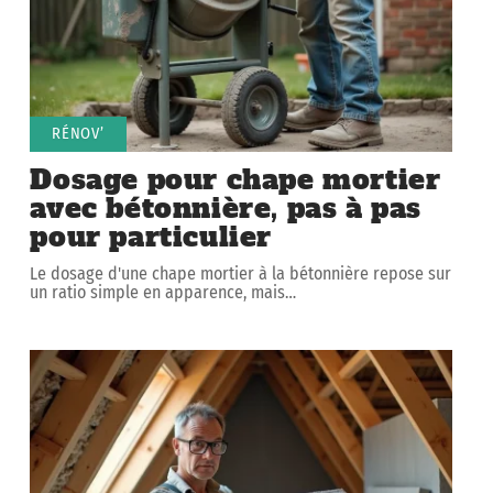
RÉNOV’
Dosage pour chape mortier
avec bétonnière, pas à pas
pour particulier
Le dosage d'une chape mortier à la bétonnière repose sur
un ratio simple en apparence, mais
…