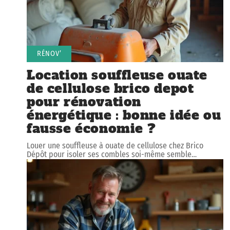
RÉNOV’
Location souffleuse ouate
de cellulose brico depot
pour rénovation
énergétique : bonne idée ou
fausse économie ?
Louer une souffleuse à ouate de cellulose chez Brico
Dépôt pour isoler ses combles soi-même semble
…