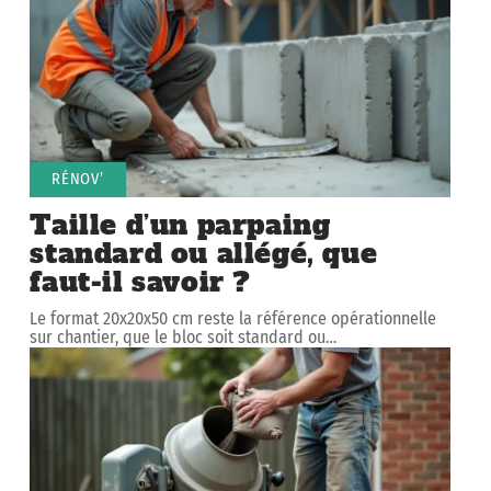
RÉNOV’
Taille d’un parpaing
standard ou allégé, que
faut-il savoir ?
Le format 20x20x50 cm reste la référence opérationnelle
sur chantier, que le bloc soit standard ou
…