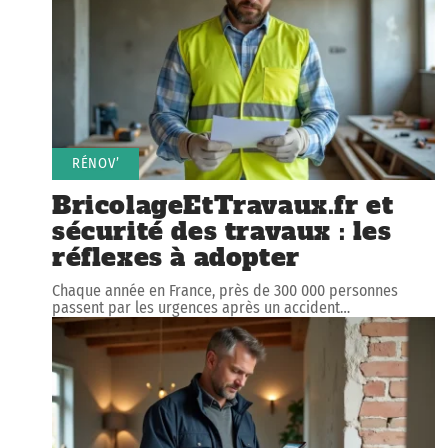
RÉNOV’
BricolageEtTravaux.fr et
sécurité des travaux : les
réflexes à adopter
Chaque année en France, près de 300 000 personnes
passent par les urgences après un accident
…