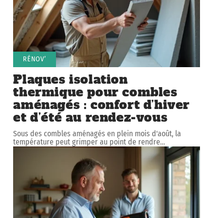
RÉNOV’
Plaques isolation
thermique pour combles
aménagés : confort d’hiver
et d’été au rendez-vous
Sous des combles aménagés en plein mois d'août, la
température peut grimper au point de rendre
…