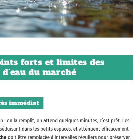
ints forts et limites des
s d’eau du marché
ccès immédiat
tion : on la remplit, on attend quelques minutes, c’est prêt. Les
séduisant dans les petits espaces, et atténuent efficacement
che
doit être remplacée à intervalles réguliers pour préserver