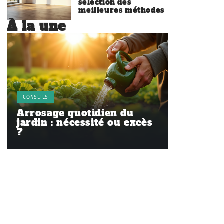
sélection des
meilleures méthodes
À la une
CONSEILS
Arrosage quotidien du
jardin : nécessité ou excès
?