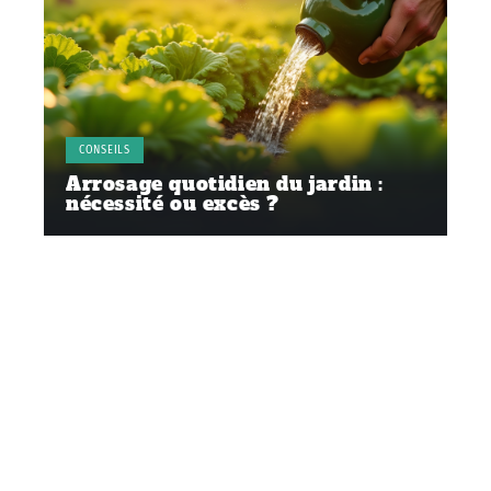
CONSEILS
Arrosage quotidien du jardin :
nécessité ou excès ?
Contact
Mentions Légales
Sitemap