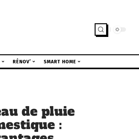
R
RÉNOV’
SMART HOME
eau de pluie
estique :
vantages