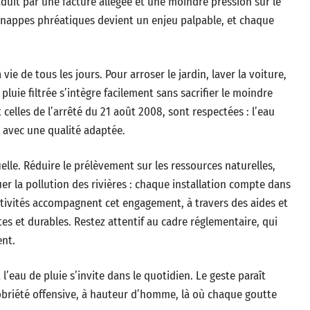
uit par une facture allégée et une moindre pression sur le
es nappes phréatiques devient un enjeu palpable, et chaque
ie de tous les jours. Pour arroser le jardin, laver la voiture,
 pluie filtrée s’intègre facilement sans sacrifier le moindre
elles de l’arrêté du 21 août 2008, sont respectées : l’eau
, avec une qualité adaptée.
elle. Réduire le prélèvement sur les ressources naturelles,
nuer la pollution des rivières : chaque installation compte dans
ctivités accompagnent cet engagement, à travers des aides et
s et durables. Restez attentif au cadre réglementaire, qui
ent.
 l’eau de pluie s’invite dans le quotidien. Le geste paraît
e sobriété offensive, à hauteur d’homme, là où chaque goutte