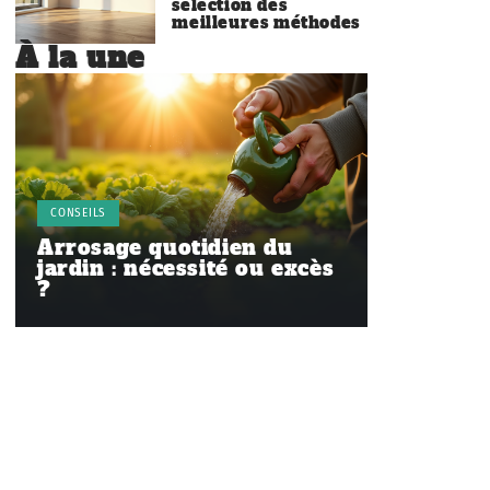
sélection des
meilleures méthodes
À la une
CONSEILS
Arrosage quotidien du
jardin : nécessité ou excès
?