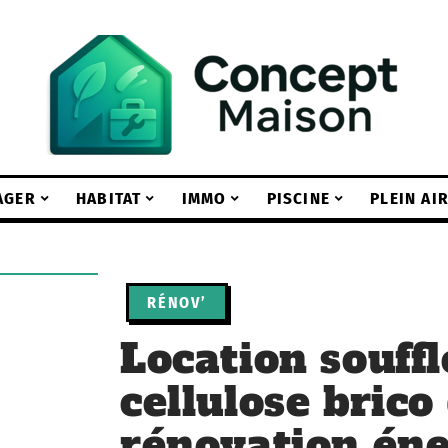
AGER
HABITAT
IMMO
PISCINE
PLEIN AI
RÉNOV’
Location souff
cellulose brico
rénovation éne