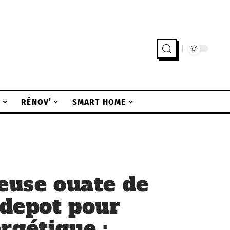
R
RÉNOV’
SMART HOME
leuse ouate de
 depot pour
rgétique :