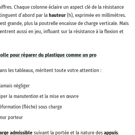
hiffres. Chaque colonne éclaire un aspect clé de la résistance
tinguent d’abord par la
hauteur
(h), exprimée en millimètres.
 est grande, plus la poutrelle encaisse de charge verticale. Mais
entrent aussi en jeu, influant sur la résistance à la flexion et
colle pour réparer du plastique comme un pro
ns les tableaux, méritent toute votre attention :
 jamais négliger
iper la manutention et la mise en œuvre
éformation (flèche) sous charge
 mur porteur
arge admissible
suivant la portée et la nature des
appuis
.