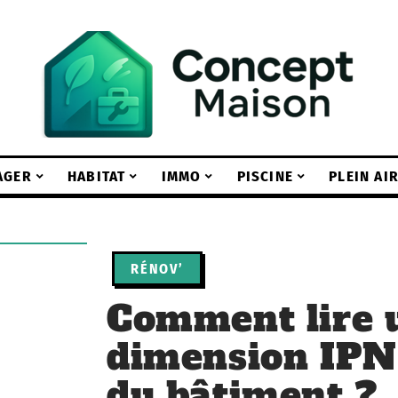
AGER
HABITAT
IMMO
PISCINE
PLEIN AI
RÉNOV’
Comment lire u
dimension IPN
du bâtiment ?