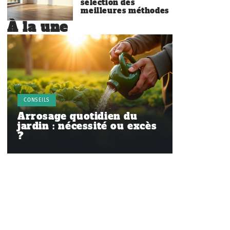
sélection des
meilleures méthodes
À la une
CONSEILS
Arrosage quotidien du
jardin : nécessité ou excès
?