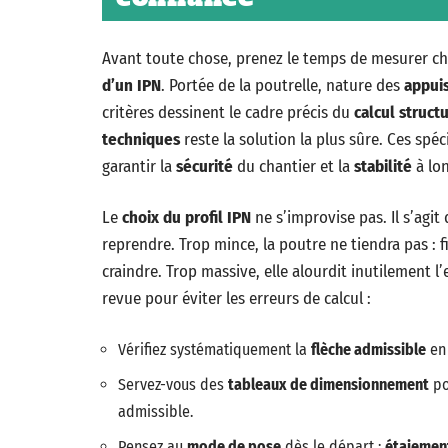
Avant toute chose, prenez le temps de mesurer ch
d’un IPN
. Portée de la poutrelle, nature des
appui
critères dessinent le cadre précis du
calcul struct
techniques
reste la solution la plus sûre. Ces spé
garantir la
sécurité
du chantier et la
stabilité
à lon
Le
choix du profil IPN
ne s’improvise pas. Il s’agi
reprendre. Trop mince, la poutre ne tiendra pas : f
craindre. Trop massive, elle alourdit inutilement l
revue pour éviter les erreurs de calcul :
Vérifiez systématiquement la
flèche admissible
en 
Servez-vous des
tableaux de dimensionnement
po
admissible.
Pensez au
mode de pose
dès le départ :
étaiemen