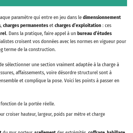
aque paramètre qui entre en jeu dans le
dimensionnement
s
,
charges permanentes
et
charges d’exploitation
: ces
urel
. Dans la pratique, faire appel à un
bureau d’études
cialistes croisent vos données avec les normes en vigueur pour
g terme de la construction.
t de sélectionner une section vraiment adaptée à la charge à
issures, affaissements, voire désordre structurel sont à
’ensemble et complique la pose. Voici les points à passer en
fonction de la portée réelle.
ur croiser hauteur, largeur, poids par mètre et charge
t
du mur porteur,
scellement
des extrémités,
coffrage
,
habillage