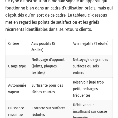
Ce type de distribution bimodale signale un appareil qui
fonctionne bien dans un cadre d’utilisation précis, mais qui
déçoit dès qu’on sort de ce cadre. Le tableau ci-dessous
met en regard les points de satisfaction et les griefs
récurrents identifiables dans les retours clients.
Critère
Avis positifs (5
Avis négatifs (1 étoile)
étoiles)
Nettoyage d’appoint
Nettoyage de grandes
Usage type
(joints, plaques,
surfaces ou sols
textiles)
entiers
Réservoir jugé trop
Autonomie
Suffisante pour des
petit, recharges
vapeur
tâches courtes
fréquentes
Débit vapeur
Puissance
Correcte sur surfaces
insuffisant sur crasse
ressentie
réduites