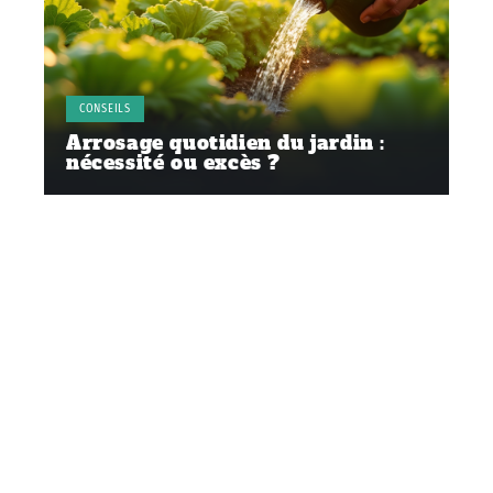
CONSEILS
Arrosage quotidien du jardin :
nécessité ou excès ?
Contact
Mentions Légales
Sitemap
© 2025 | conceptmaison.fr