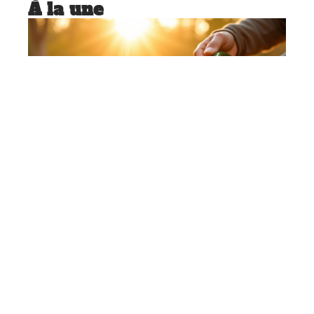
À la une
CONSEILS
Arrosage quotidien du jardin :
nécessité ou excès ?